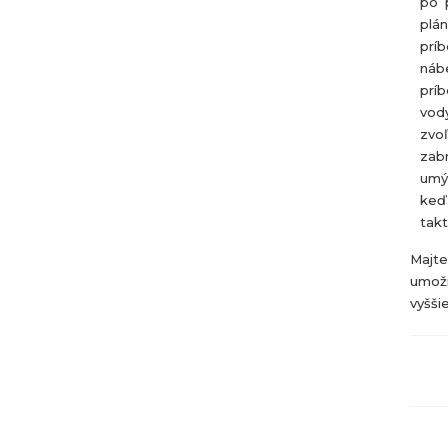
po p
plán
príb
náb
príb
vody
zvoľ
zab
umý
keď 
takt
Majte
umožn
vyšši