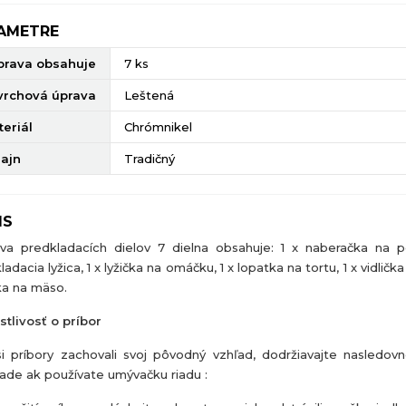
AMETRE
prava obsahuje
7 ks
vrchová úprava
Leštená
eriál
Chrómnikel
zajn
Tradičný
IS
va predkladacích dielov 7 dielna obsahuje: 1 x naberačka na p
adacia lyžica, 1 x lyžička na omáčku, 1 x lopatka na tortu, 1 x vidlička
čka na mäso.
stlivosť o príbor
i príbory zachovali svoj pôvodný vzhľad, dodržiavajte nasledov
pade ak používate umývačku riadu :