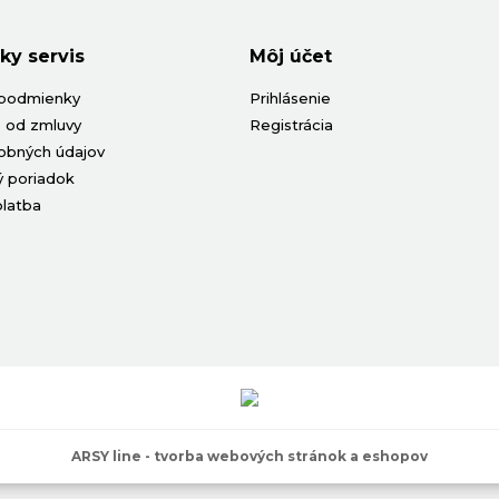
ky servis
Môj účet
podmienky
Prihlásenie
 od zmluvy
Registrácia
obných údajov
 poriadok
platba
ARSY line - tvorba webových stránok a eshopov