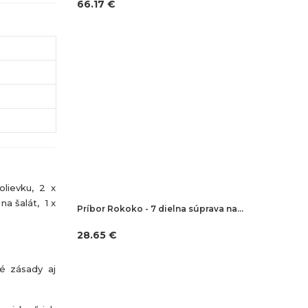
66.17 €
olievku, 2 x
 na šalát, 1 x
Príbor Rokoko - 7 dielna súprava na…
28.65 €
né zásady aj