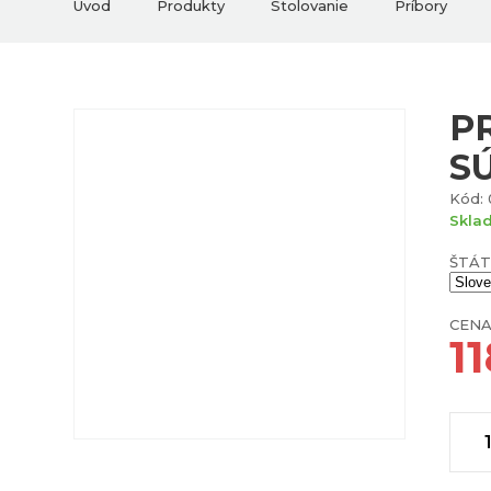
Úvod
Produkty
Stolovanie
Príbory
P
S
Kód: 
Skla
ŠTÁT
CENA
1