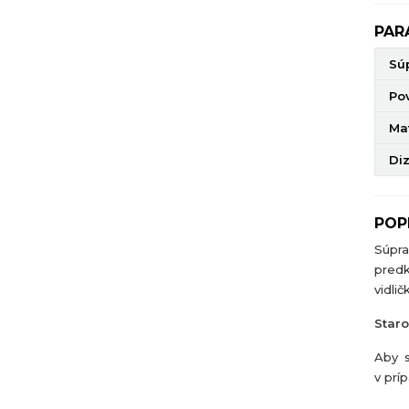
PAR
Sú
Po
Mat
Di
POP
Súpra
predkl
vidli
Staro
Aby s
v prí