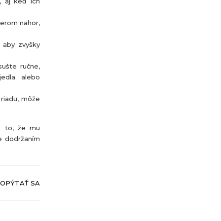
, aj keď ich
merom nahor,
, aby zvyšky
sušte ručne,
jedla alebo
 riadu, môže
e to, že mu
te dodržaním
OPÝTAŤ SA