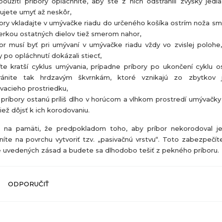
oužití príbory opláchnite, aby ste z nich odstránili zvyšky jedla
ujete umyť až neskôr,
ory vkladajte v umývačke riadu do určeného košíka ostrím noža s
erkou ostatných dielov tiež smerom nahor,
or musí byť pri umývaní v umývačke riadu vždy vo zvislej polohe
 po opláchnutí dokázali stiecť,
te kratší cyklus umývania, prípadne príbory po ukončení cyklu o
ránite tak hrdzavým škvrnkám, ktoré vznikajú zo zbytkov 
vacieho prostriedku,
príbory ostanú príliš dlho v horúcom a vlhkom prostredí umývačky
iež dôjsť k ich korodovaniu.
 na pamäti, že predpokladom toho, aby príbor nekorodoval j
íte na povrchu vytvoriť tzv. „pasivačnú vrstvu“. Toto zabezpečí
e uvedených zásad a budete sa dlhodobo tešiť z pekného príboru.
ODPORUČIŤ