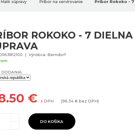
Malé súpravy
Príbor na servírovanie
Príbor Rokoko - 7
RÍBOR ROKOKO - 7 DIELNA
ÚPRAVA
0563812100 | Výrobca: Berndorf
dom
 DODANIA:
:
18.50
€
s DPH
(
96.34
€ bez DPH)
DO KOŠÍKA