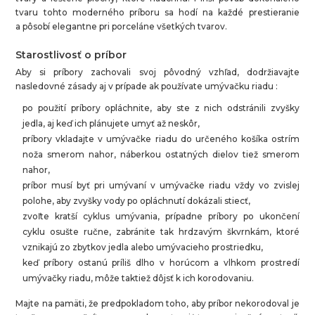
tvaru tohto moderného príboru sa hodí na každé prestieranie
a pôsobí elegantne pri porceláne všetkých tvarov.
Starostlivosť o príbor
Aby si príbory zachovali svoj pôvodný vzhľad, dodržiavajte
nasledovné zásady aj v prípade ak používate umývačku riadu :
po použití príbory opláchnite, aby ste z nich odstránili zvyšky
jedla, aj keď ich plánujete umyť až neskôr,
príbory vkladajte v umývačke riadu do určeného košíka ostrím
noža smerom nahor, náberkou ostatných dielov tiež smerom
nahor,
príbor musí byť pri umývaní v umývačke riadu vždy vo zvislej
polohe, aby zvyšky vody po opláchnutí dokázali stiecť,
zvoľte kratší cyklus umývania, prípadne príbory po ukončení
cyklu osušte ručne, zabránite tak hrdzavým škvrnkám, ktoré
vznikajú zo zbytkov jedla alebo umývacieho prostriedku,
keď príbory ostanú príliš dlho v horúcom a vlhkom prostredí
umývačky riadu, môže taktiež dôjsť k ich korodovaniu.
Majte na pamäti, že predpokladom toho, aby príbor nekorodoval je