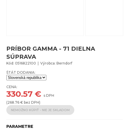
PRÍBOR GAMMA - 71 DIELNA
SÚPRAVA
Kód: 0516822100 | Výrobca: Berndorf
ŠTÁT DODANIA:
CENA:
330.57
€
s DPH
(
268.76
€ bez DPH)
NEMOŽNO KÚPIŤ - NIE JE SKLADOM
PARAMETRE