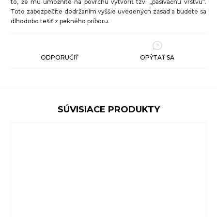
to, že mu umožníte na povrchu vytvoriť tzv. „pasivačnú vrstvu“.
Toto zabezpečíte dodržaním vyššie uvedených zásad a budete sa
dlhodobo tešiť z pekného príboru.
ODPORUČIŤ
OPÝTAŤ SA
SÚVISIACE PRODUKTY