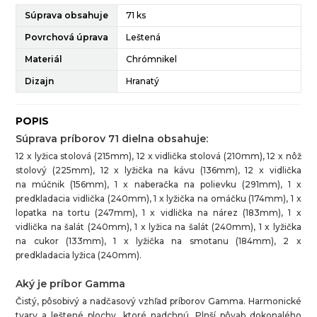
Súprava obsahuje
71 ks
Povrchová úprava
Leštená
Materiál
Chrómnikel
Dizajn
Hranatý
POPIS
Súprava príborov 71 dielna obsahuje:
12 x lyžica stolová (215mm), 12 x vidlička stolová (210mm), 12 x nôž
stolový (225mm), 12 x lyžička na kávu (136mm), 12 x vidlička
na múčnik (156mm), 1 x naberačka na polievku (291mm), 1 x
predkladacia vidlička (240mm), 1 x lyžička na omáčku (174mm), 1 x
lopatka na tortu (247mm), 1 x vidlička na nárez (183mm), 1 x
vidlička na šalát (240mm), 1 x lyžica na šalát (240mm), 1 x lyžička
na cukor (133mm), 1 x lyžička na smotanu (184mm), 2 x
predkladacia lyžica (240mm).
Aký je príbor Gamma
Čistý, pôsobivý a nadčasový vzhľad príborov Gamma. Harmonické
tvary a leštené plochy, ktoré nadchnú. Plnší pôvab dokonalého