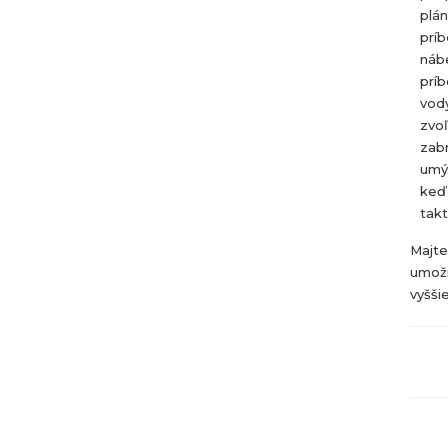
plán
príb
náb
príb
vody
zvoľ
zab
umý
keď 
takt
Majte
umožn
vyšši