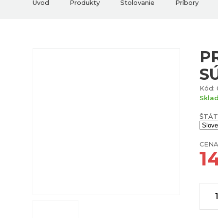
Úvod
Produkty
Stolovanie
Príbory
P
S
Kód: 
Skla
ŠTÁT
CENA
1