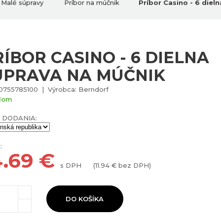
Malé súpravy
Príbor na múčnik
Príbor Casino - 6 diel
RÍBOR CASINO - 6 DIELNA
ÚPRAVA NA MÚČNIK
0755785100 | Výrobca: Berndorf
dom
 DODANIA:
:
4.69
€
s DPH
(
11.94
€ bez DPH)
DO KOŠÍKA