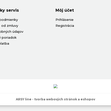
ky servis
Môj účet
podmienky
Prihlásenie
 od zmluvy
Registrácia
obných údajov
 poriadok
platba
ARSY line - tvorba webových stránok a eshopov