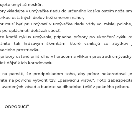
ujete umyť až neskôr,
ory vkladajte v umývačke riadu do určeného košíka ostrím noža s
erkou ostatných dielov tiež smerom nahor,
or musí byť pri umývaní v umývačke riadu vždy vo zvislej polohe
 po opláchnutí dokázali stiecť,
te kratší cyklus umývania, prípadne príbory po ukončení cyklu o
ránite tak hrdzavým škvrnkám, ktoré vznikajú zo zbytkov 
vacieho prostriedku,
príbory ostanú príliš dlho v horúcom a vlhkom prostredí umývačky
iež dôjsť k ich korodovaniu.
 na pamäti, že predpokladom toho, aby príbor nekorodoval j
íte na povrchu vytvoriť tzv. „pasivačnú vrstvu“. Toto zabezpečí
e uvedených zásad a budete sa dlhodobo tešiť z pekného príboru.
ODPORUČIŤ