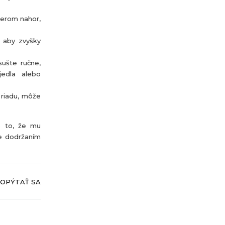
merom nahor,
, aby zvyšky
sušte ručne,
jedla alebo
 riadu, môže
e to, že mu
te dodržaním
OPÝTAŤ SA