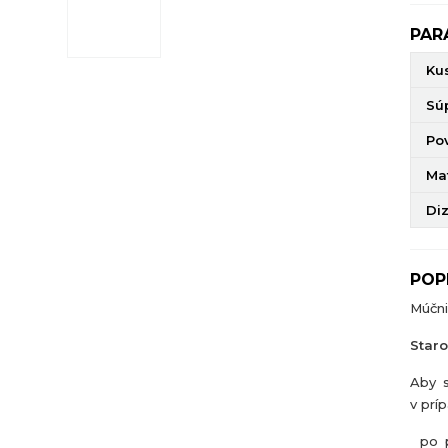
PAR
Ku
Sú
Po
Mat
Di
POP
Múčni
Staro
Aby s
v prí
po p