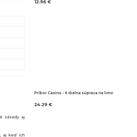
12.96 €
Príbor Casino - 6 dielna súprava na limo
24.29 €
né zásady aj
, aj keď ich