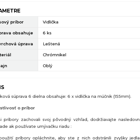
AMETRE
sový príbor
Vidlička
prava obsahuje
6 ks
vrchová úprava
Leštená
eriál
Chrómnikel
zajn
Oblý
IS
ková súprava 6 dielna obsahuje: 6 x vidlička na múčnik (155mm).
stlivosť o príbor
i príbory zachovali svoj pôvodný vzhľad, dodržiavajte nasledov
pade ak používate umývačku riadu :
oužití príbory opláchnite, aby ste z nich odstránili zvyšky jedla