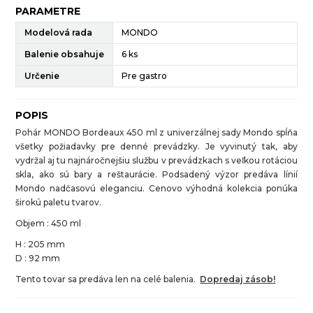
PARAMETRE
Modelová rada
MONDO
Balenie obsahuje
6 ks
Určenie
Pre gastro
POPIS
Pohár MONDO Bordeaux 450 ml z univerzálnej sady Mondo spĺňa
všetky požiadavky pre denné prevádzky. Je vyvinutý tak, aby
vydržal aj tu najnáročnejšiu službu v prevádzkach s veľkou rotáciou
skla, ako sú bary a reštaurácie. Podsadený výzor predáva línií
Mondo nadčasovú eleganciu. Cenovo výhodná kolekcia ponúka
širokú paletu tvarov.
Objem : 450 ml
H : 205 mm
D : 92 mm
Tento tovar sa predáva len na celé balenia.
Dopredaj zásob!