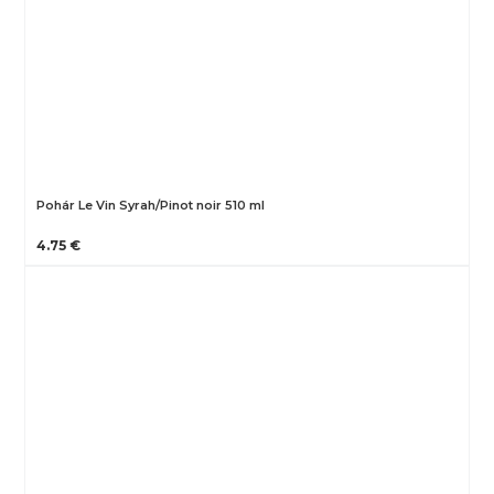
Pohár Le Vin Syrah/Pinot noir 510 ml
4.75 €