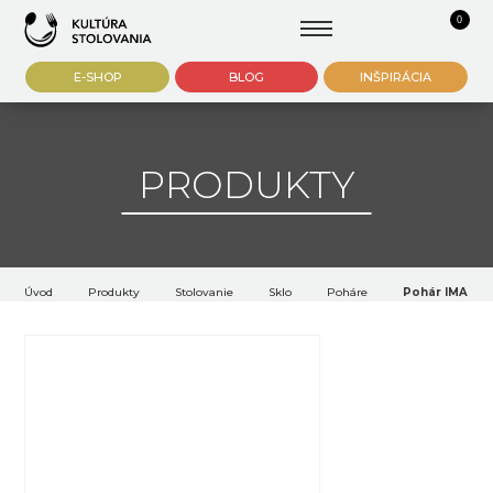
0
E-SHOP
BLOG
INŠPIRÁCIA
PRODUKTY
Úvod
Produkty
Stolovanie
Sklo
Poháre
Pohár IMAGE M