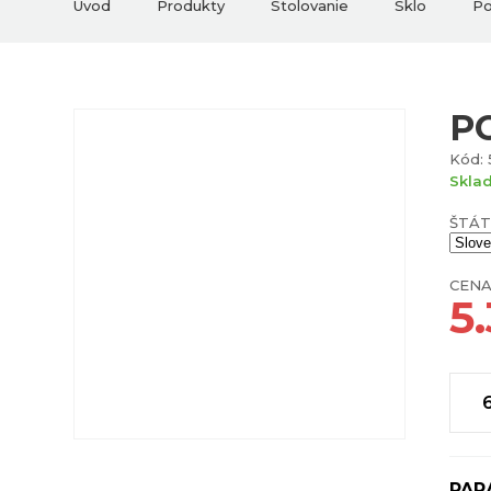
Úvod
Produkty
Stolovanie
Sklo
Po
P
Kód: 
Skla
ŠTÁT
CENA
5
PAR