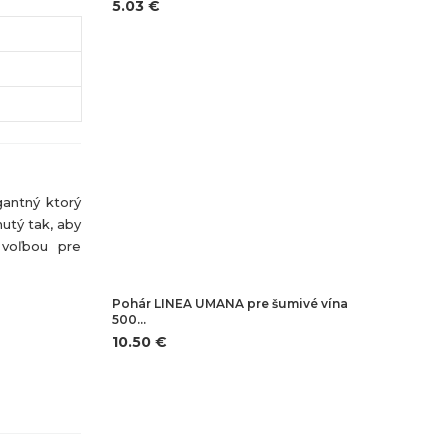
5.03 €
gantný ktorý
utý tak, aby
 voľbou pre
Pohár LINEA UMANA pre šumivé vína
500…
10.50 €