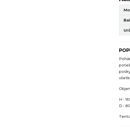
Mo
Ba
Ur
POP
Pohá
poteš
posky
všetký
Objem
H : 1
D : 
Tento