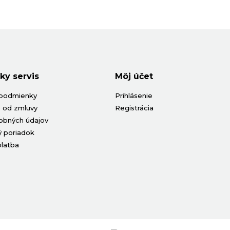
ky servis
Môj účet
podmienky
Prihlásenie
 od zmluvy
Registrácia
obných údajov
 poriadok
platba