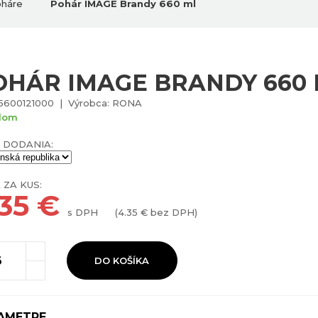
háre
Pohár IMAGE Brandy 660 ml
OHÁR IMAGE BRANDY 660
5600121000 | Výrobca: RONA
dom
 DODANIA:
 ZA KUS:
.35
€
s DPH
(
4.35
€ bez DPH)
DO KOŠÍKA
AMETRE