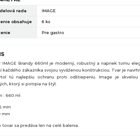
delová rada
IMAGE
lenie obsahuje
6 ks
čenie
Pre gastro
IS
r IMAGE Brandy 660ml
je moderný, robustný a napriek tomu ele
í každého zákazníka svojou vyváženou konštrukciou. Tvar je navrhn
tol tú najlepšiu ochranu proti odštiepeniu. Image je skvelou
ch, ktorý si potrpia na štýl.
 : 660 ml
65 mm
80 mm
 tovar sa predáva len na celé balenia.