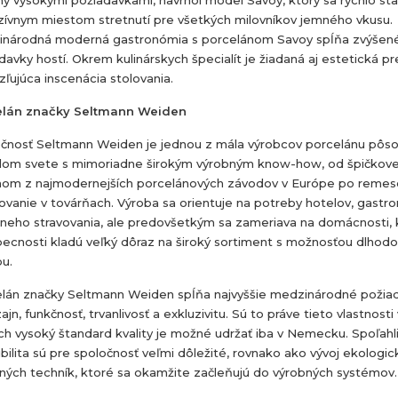
zívnym miestom stretnutí pre všetkých milovníkov jemného vkusu.
národná moderná gastronómia s porcelánom Savoy spĺňa zvýšen
davky hostí. Okrem kulinárskych špecialít je žiadaná aj estetická p
zľujúca inscenácia stolovania.
elán značky Seltmann Weiden
čnosť Seltmann Weiden je jednou z mála výrobcov porcelánu pôso
lom svete s mimoriadne širokým výrobným know-how, od špičkove
nom z najmodernejších porcelánových závodov v Európe po remes
ovanie v továrňach. Výroba sa orientuje na potreby hotelov, gastr
lneho stravovania, ale predovšetkým sa zameriava na domácnosti, 
ecnosti kladú veľký dôraz na široký sortiment s možnosťou dlhod
u.
lán značky Seltmann Weiden spĺňa najvyššie medzinárodné požia
ajn, funkčnosť, trvanlivosť a exkluzivitu. Sú to práve tieto vlastnosti
ch vysoký štandard kvality je možné udržať iba v Nemecku. Spoľahl
xibilita sú pre spoločnosť veľmi dôležité, rovnako ako vývoj ekologi
ných techník, ktoré sa okamžite začleňujú do výrobných systémov.