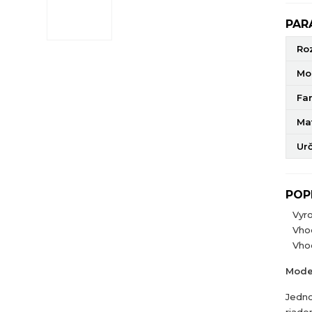
PAR
Ro
Mo
Fa
Mat
Ur
POP
Vyr
Vho
Vhod
Mode
Jedno
riade