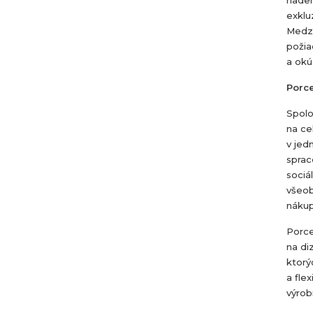
exklu
Medzi
požia
a okú
Porc
Spolo
na ce
v jed
sprac
sociá
všeob
nákup
Porce
na diz
ktorý
a fle
výrob