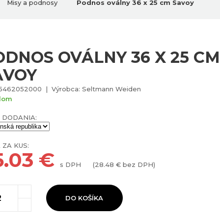
Misy a podnosy
Podnos oválny 36 x 25 cm Savoy
ODNOS OVÁLNY 36 X 25 CM
AVOY
 5462052000 | Výrobca: Seltmann Weiden
dom
 DODANIA:
 ZA KUS:
5.03
€
s DPH
(
28.48
€ bez DPH)
DO KOŠÍKA