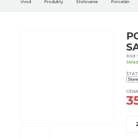
Úvod
Produkty
Stolovanie
Porcelán
P
S
Kód:
Skla
ŠTÁT
CENA
3