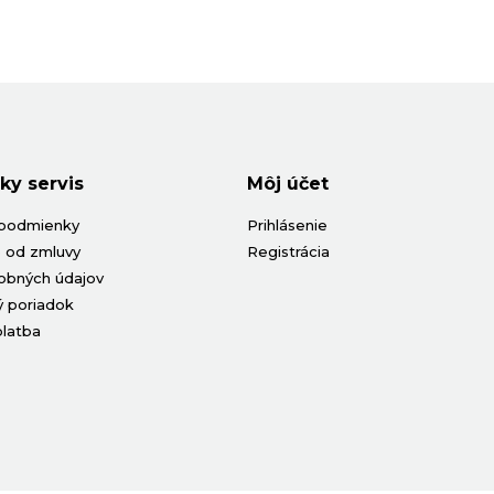
ky servis
Môj účet
podmienky
Prihlásenie
 od zmluvy
Registrácia
obných údajov
 poriadok
platba