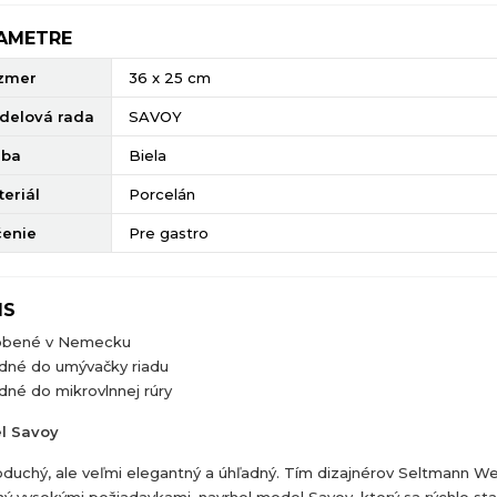
AMETRE
zmer
36 x 25 cm
delová rada
SAVOY
rba
Biela
eriál
Porcelán
čenie
Pre gastro
IS
obené v Nemecku
dné do umývačky riadu
né do mikrovlnnej rúry
l Savoy
duchý, ale veľmi elegantný a úhľadný. Tím dizajnérov Seltmann We
ný vysokými požiadavkami, navrhol model Savoy, ktorý sa rýchlo sta