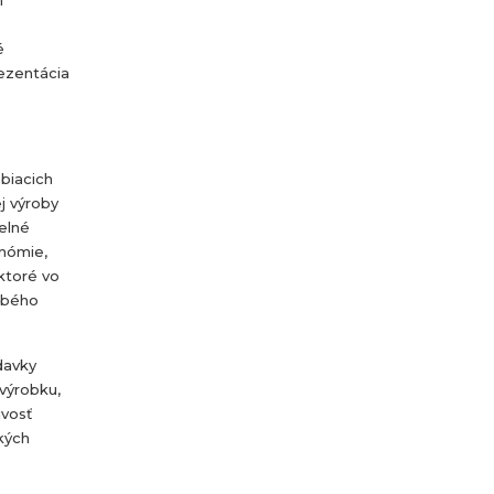
é
rezentácia
biacich
j výroby
elné
onómie,
ktoré vo
obého
davky
 výrobku,
ivosť
ckých