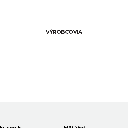
VÝROBCOVIA
ky servis
Môj účet