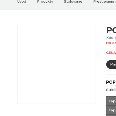
Úvod
Produkty
Stolovanie
Prestieranie
P
Kód: 
Na o
CENA
Mám
POP
Strie
Typ
Typ