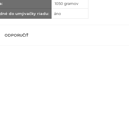
a:
1050 gramov
dné do umývačky riadu:
áno
ODPORUČIŤ