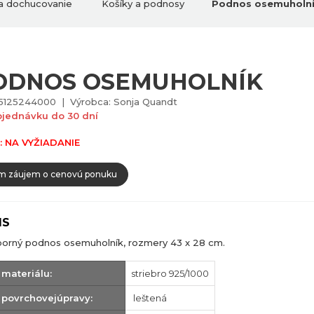
 a dochucovanie
Košíky a podnosy
Podnos osemuholn
ODNOS OSEMUHOLNÍK
5125244000 | Výrobca: Sonja Quandt
bjednávku do 30 dní
: NA VYŽIADANIE
 záujem o cenovú ponuku
IS
borný podnos osemuholník, rozmery 43 x 28 cm.
 materiálu:
striebro 925/1000
 povrchovejúpravy:
leštená