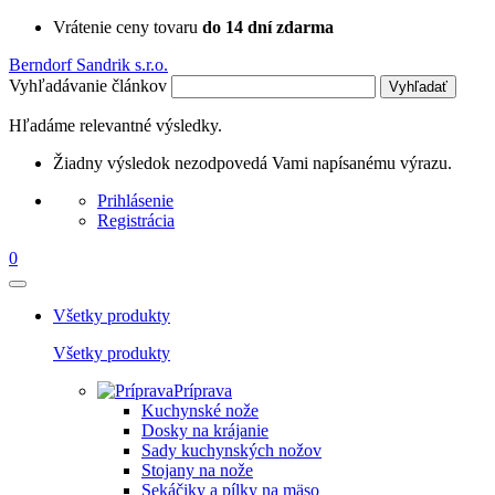
Vrátenie ceny tovaru
do 14 dní zdarma
Berndorf Sandrik s.r.o.
Vyhľadávanie článkov
Vyhľadať
Hľadáme relevantné výsledky.
Žiadny výsledok nezodpovedá Vami napísanému výrazu.
Prihlásenie
Registrácia
0
Všetky produkty
Všetky produkty
Príprava
Kuchynské nože
Dosky na krájanie
Sady kuchynských nožov
Stojany na nože
Sekáčiky a pílky na mäso