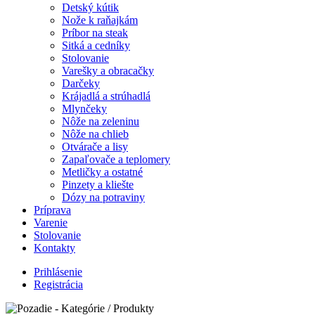
Detský kútik
Nože k raňajkám
Príbor na steak
Sitká a cedníky
Stolovanie
Varešky a obracačky
Darčeky
Krájadlá a strúhadlá
Mlynčeky
Nôže na zeleninu
Nôže na chlieb
Otvárače a lisy
Zapaľovače a teplomery
Metličky a ostatné
Pinzety a kliešte
Dózy na potraviny
Príprava
Varenie
Stolovanie
Kontakty
Prihlásenie
Registrácia