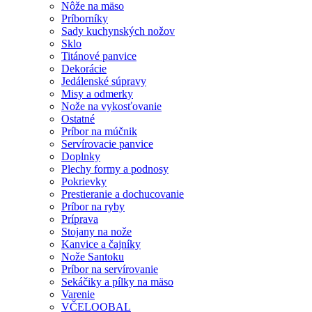
Nôže na mäso
Príborníky
Sady kuchynských nožov
Sklo
Titánové panvice
Dekorácie
Jedálenské súpravy
Misy a odmerky
Nože na vykosťovanie
Ostatné
Príbor na múčnik
Servírovacie panvice
Doplnky
Plechy formy a podnosy
Pokrievky
Prestieranie a dochucovanie
Príbor na ryby
Príprava
Stojany na nože
Kanvice a čajníky
Nože Santoku
Príbor na servírovanie
Sekáčiky a pílky na mäso
Varenie
VČELOOBAL