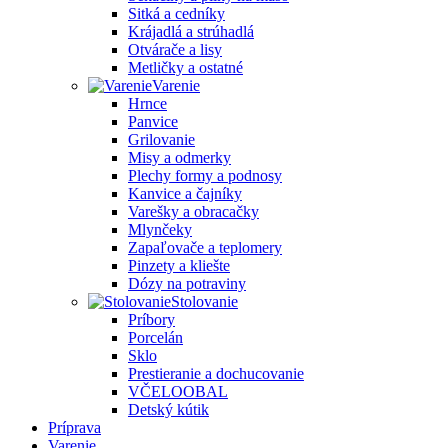
Sitká a cedníky
Krájadlá a strúhadlá
Otvárače a lisy
Metličky a ostatné
Varenie
Hrnce
Panvice
Grilovanie
Misy a odmerky
Plechy formy a podnosy
Kanvice a čajníky
Varešky a obracačky
Mlynčeky
Zapaľovače a teplomery
Pinzety a kliešte
Dózy na potraviny
Stolovanie
Príbory
Porcelán
Sklo
Prestieranie a dochucovanie
VČELOOBAL
Detský kútik
Príprava
Varenie