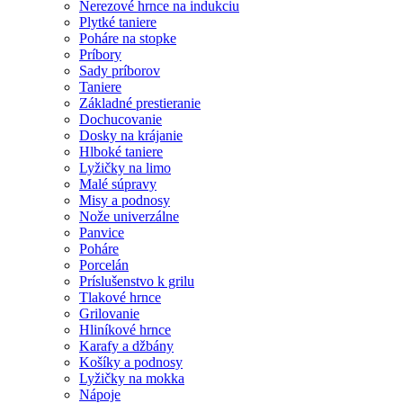
Nerezové hrnce na indukciu
Plytké taniere
Poháre na stopke
Príbory
Sady príborov
Taniere
Základné prestieranie
Dochucovanie
Dosky na krájanie
Hlboké taniere
Lyžičky na limo
Malé súpravy
Misy a podnosy
Nože univerzálne
Panvice
Poháre
Porcelán
Príslušenstvo k grilu
Tlakové hrnce
Grilovanie
Hliníkové hrnce
Karafy a džbány
Košíky a podnosy
Lyžičky na mokka
Nápoje