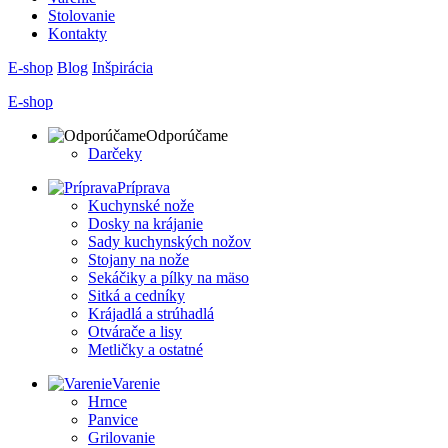
Stolovanie
Kontakty
E-shop
Blog
Inšpirácia
E-shop
Odporúčame
Darčeky
Príprava
Kuchynské nože
Dosky na krájanie
Sady kuchynských nožov
Stojany na nože
Sekáčiky a pílky na mäso
Sitká a cedníky
Krájadlá a strúhadlá
Otvárače a lisy
Metličky a ostatné
Varenie
Hrnce
Panvice
Grilovanie