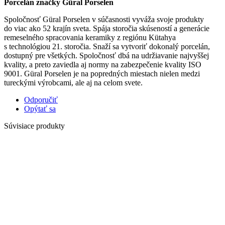
Porcelán značky Güral Porselen
Spoločnosť Güral Porselen v súčasnosti vyváža svoje produkty
do viac ako 52 krajín sveta. Spája storočia skúseností a generácie
remeselného spracovania keramiky z regiónu Kütahya
s technológiou 21. storočia. Snaží sa vytvoriť dokonalý porcelán,
dostupný pre všetkých. Spoločnosť dbá na udržiavanie najvyššej
kvality, a preto zaviedla aj normy na zabezpečenie kvality ISO
9001. Güral Porselen je na popredných miestach nielen medzi
tureckými výrobcami, ale aj na celom svete.
Odporučiť
Opýtať sa
Súvisiace produkty