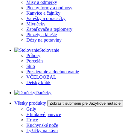
Misy a odmerky
Plechy formy a podnosy
Kanvice a čajníky
Varešky a obracačky
Mlynčeky
Zapaľovače a teplomery
Pinzety a kliešte
Dózy na potraviny
Stolovanie
Príbory
Porcelán
Sklo
Prestieranie a dochucovanie
VČELOOBAL
Detský kútik
Darčeky
Všetky produkty
Zobraziť submenu pre Jazykové mutácie
Grily
Hliníkové panvice
Hrnce
Kuchynské nože
Lyžičky na kávu