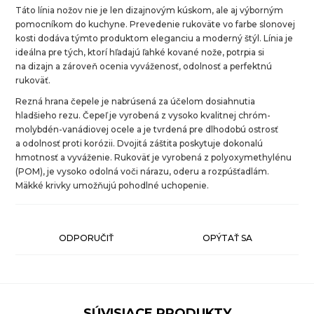
Táto línia nožov nie je len dizajnovým kúskom, ale aj výborným
pomocníkom do kuchyne. Prevedenie rukoväte vo farbe slonovej
kosti dodáva týmto produktom eleganciu a moderný štýl. Línia je
ideálna pre tých, ktorí hľadajú ľahké kované nože, potrpia si
na dizajn a zároveň ocenia vyváženosť, odolnosť a perfektnú
rukoväť.
Rezná hrana čepele je nabrúsená za účelom dosiahnutia
hladšieho rezu. Čepeľ je vyrobená z vysoko kvalitnej chróm-
molybdén-vanádiovej ocele a je tvrdená pre dlhodobú ostrosť
a odolnosť proti korózii. Dvojitá záštita poskytuje dokonalú
hmotnosť a vyváženie. Rukoväť je vyrobená z polyoxymethylénu
(POM), je vysoko odolná voči nárazu, oderu a rozpúšťadlám.
Mäkké krivky umožňujú pohodlné uchopenie.
ODPORUČIŤ
OPÝTAŤ SA
SÚVISIACE PRODUKTY