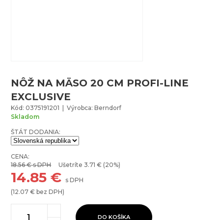
NÔŽ NA MÄSO 20 CM PROFI-LINE
EXCLUSIVE
Kód: 0375191201 | Výrobca: Berndorf
Skladom
ŠTÁT DODANIA:
CENA:
18.56
€ s DPH
Ušetríte
3.71
€ (20%)
14.85
€
s DPH
(
12.07
€ bez DPH)
DO KOŠÍKA