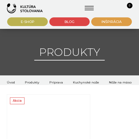
0
E-SHOP
BLOG
INŠPIRÁCIA
PRODUKTY
Úvod
Produkty
Príprava
Kuchynské nože
Nôže na mäso
Akcia