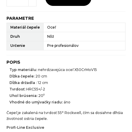
PARAMETRE
Materiál čepele
Oceľ
Druh
Nôž
Určenie
Pre profesionálov
POPIS
Typ materiálu:
nehrdzavejúca oceľ X50CrMoV15
Dĺžka čepele:
20 cm
Dĺžka držadla
: 12 cm
Tvrdosť:
HRC55+/-2
Uhol brúsenia:
20⁰
Vhodné do umývačky riadu:
áno
Čepeľ je zakalená na tvrdosť 55° Rockwell, čím sa dosiahne dlhšia
životnosť ostria čepele.
Profi-Line Exclusive