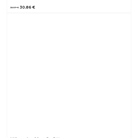
30.86 €
38.57 €