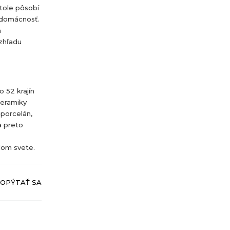
stole pôsobí
 domácnosť.
n
vzhľadu
 52 krajín
keramiky
 porcelán,
a preto
lom svete.
OPÝTAŤ SA