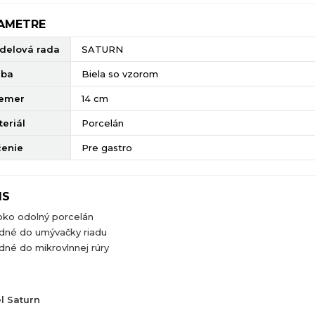
AMETRE
delová rada
SATURN
rba
Biela so vzorom
iemer
14 cm
eriál
Porcelán
čenie
Pre gastro
IS
oko odolný porcelán
dné do umývačky riadu
né do mikrovlnnej rúry
l Saturn