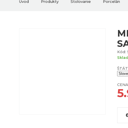
Úvod
Produkty
Stolovanie
Porcelán
M
S
Kód: 
Skla
ŠTÁT
CENA
5