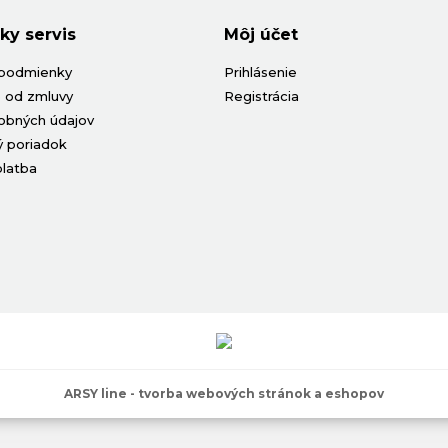
ky servis
Môj účet
podmienky
Prihlásenie
 od zmluvy
Registrácia
obných údajov
 poriadok
platba
ARSY line - tvorba webových stránok a eshopov