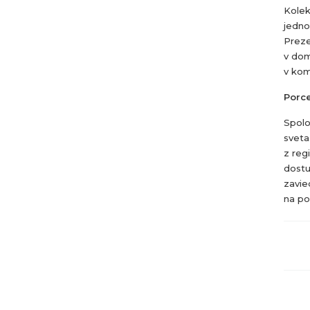
Kolek
jedno
Preze
v dom
v kom
Porce
Spolo
sveta
z reg
dostu
zavie
na po