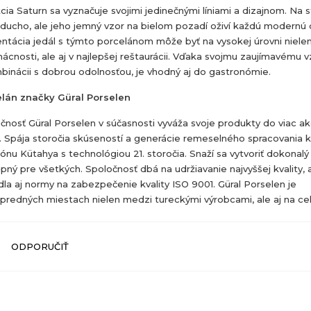
cia Saturn sa vyznačuje svojimi jedinečnými líniami a dizajnom. Na 
ducho, ale jeho jemný vzor na bielom pozadí oživí každú modernú
ntácia jedál s týmto porcelánom môže byť na vysokej úrovni niele
ácnosti, ale aj v najlepšej reštaurácii. Vďaka svojmu zaujímavému 
binácii s dobrou odolnosťou, je vhodný aj do gastronómie.
lán značky Güral Porselen
čnosť Güral Porselen v súčasnosti vyváža svoje produkty do viac ako
. Spája storočia skúseností a generácie remeselného spracovania 
iónu Kütahya s technológiou 21. storočia. Snaží sa vytvoriť dokonalý
pný pre všetkých. Spoločnosť dbá na udržiavanie najvyššej kvality, 
dla aj normy na zabezpečenie kvality ISO 9001. Güral Porselen je
predných miestach nielen medzi tureckými výrobcami, ale aj na ce
ODPORUČIŤ