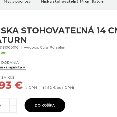
Misy a podnosy
Miska stohovateľná 14 cm Saturn
ISKA STOHOVATEĽNÁ 14 C
ATURN
5181000016 | Výrobca: Güral Porselen
dom
 DODANIA:
 ZA KUS:
.93
€
s DPH
(
4.82
€ bez DPH)
DO KOŠÍKA