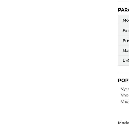
PAR
Mo
Fa
Pr
Mat
Ur
POP
Vys
Vho
Vhod
Mode