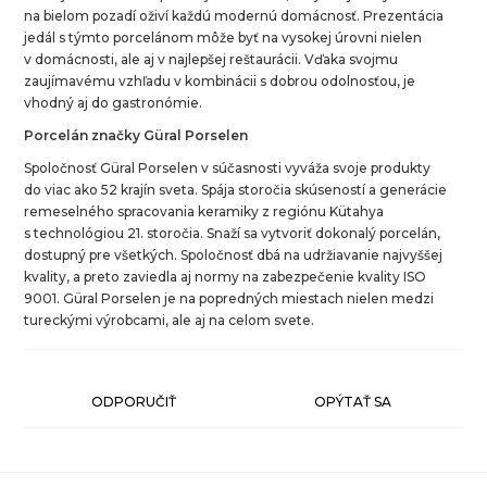
na bielom pozadí oživí každú modernú domácnosť. Prezentácia
jedál s týmto porcelánom môže byť na vysokej úrovni nielen
v domácnosti, ale aj v najlepšej reštaurácii. Vďaka svojmu
zaujímavému vzhľadu v kombinácii s dobrou odolnosťou, je
vhodný aj do gastronómie.
Porcelán značky Güral Porselen
Spoločnosť Güral Porselen v súčasnosti vyváža svoje produkty
do viac ako 52 krajín sveta. Spája storočia skúseností a generácie
remeselného spracovania keramiky z regiónu Kütahya
s technológiou 21. storočia. Snaží sa vytvoriť dokonalý porcelán,
dostupný pre všetkých. Spoločnosť dbá na udržiavanie najvyššej
kvality, a preto zaviedla aj normy na zabezpečenie kvality ISO
9001. Güral Porselen je na popredných miestach nielen medzi
tureckými výrobcami, ale aj na celom svete.
ODPORUČIŤ
OPÝTAŤ SA