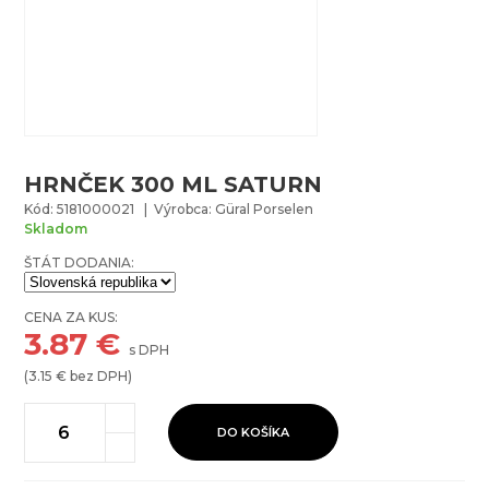
HRNČEK 300 ML SATURN
Kód: 5181000021 | Výrobca: Güral Porselen
Skladom
ŠTÁT DODANIA:
CENA ZA KUS:
3.87
€
s DPH
(
3.15
€ bez DPH)
DO KOŠÍKA