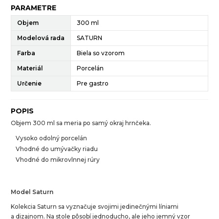
PARAMETRE
Objem
300 ml
Modelová rada
SATURN
Farba
Biela so vzorom
Materiál
Porcelán
Určenie
Pre gastro
POPIS
Objem 300 ml sa meria po samý okraj hrnčeka.
Vysoko odolný porcelán
Vhodné do umývačky riadu
Vhodné do mikrovlnnej rúry
Model Saturn
Kolekcia Saturn sa vyznačuje svojimi jedinečnými líniami
a dizajnom. Na stole pôsobí jednoducho, ale jeho jemný vzor