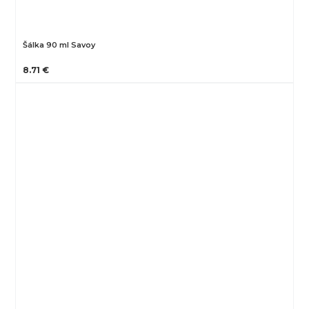
Šálka 90 ml Savoy
8.71 €