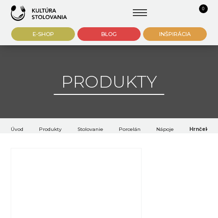
0
E-SHOP
BLOG
INŠPIRÁCIA
PRODUKTY
Úvod
Produkty
Stolovanie
Porcelán
Nápoje
Hrnček 30