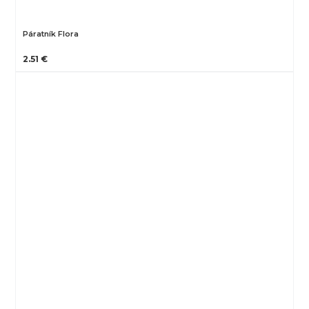
Páratník Flora
2.51 €