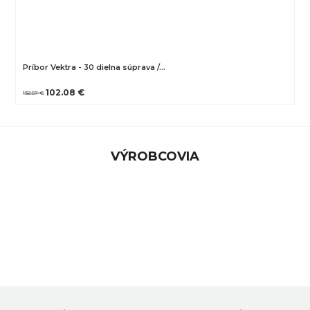
Príbor Vektra - 30 dielna súprava /…
102.08 €
132.57 €
VÝROBCOVIA