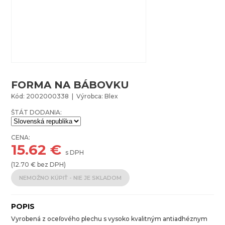
FORMA NA BÁBOVKU
Kód: 2002000338 | Výrobca: Blex
ŠTÁT DODANIA:
CENA:
15.62
€
s DPH
(
12.70
€ bez DPH)
NEMOŽNO KÚPIŤ - NIE JE SKLADOM
POPIS
Vyrobená z oceľového plechu s vysoko kvalitným antiadhéznym