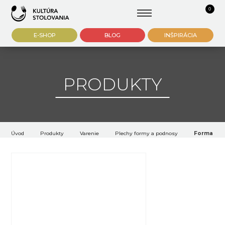
0
E-SHOP
BLOG
INŠPIRÁCIA
PRODUKTY
Úvod
Produkty
Varenie
Plechy formy a podnosy
Forma na 