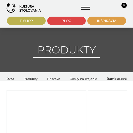
0
E-SHOP
BLOG
INŠPIRÁCIA
PRODUKTY
Úvod
Produkty
Príprava
Dosky na krájanie
Bambusová dos